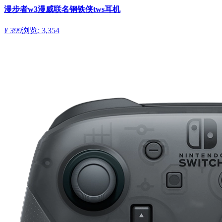
漫步者w3漫威联名钢铁侠tws耳机
¥ 399
浏览: 3,354