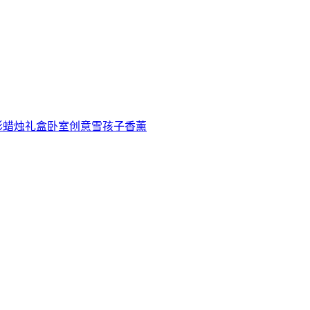
影蜡烛礼盒卧室创意雪孩子香薰