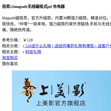
倍思12magsafe无线磁吸式pd 充电器
Magsafe磁吸壳，官方升级款，内置38颗强力磁铁，精准对位。
吸快充，“咔嗒”一吸来电，强力磁铁约束外泄磁场,手机与无
璃，隔绝热传递。
-
参考价格：
￥128
相关分类：
• 520送什么礼物
• 送给同事的礼物有哪些
• 送客
相关主题：
•
科技礼物
淘宝购买
猜你喜欢