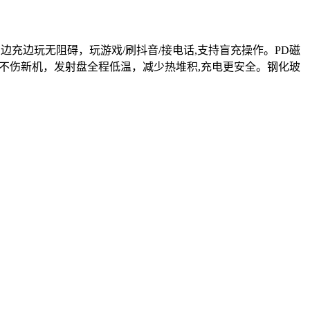
旋转，边充边玩无阻碍，玩游戏/刷抖音/接电话,支持盲充操作。PD磁
，不伤新机，发射盘全程低温，减少热堆积,充电更安全。钢化玻