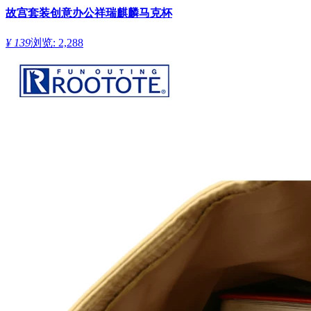
故宫套装创意办公祥瑞麒麟马克杯
¥ 139
浏览: 2,288