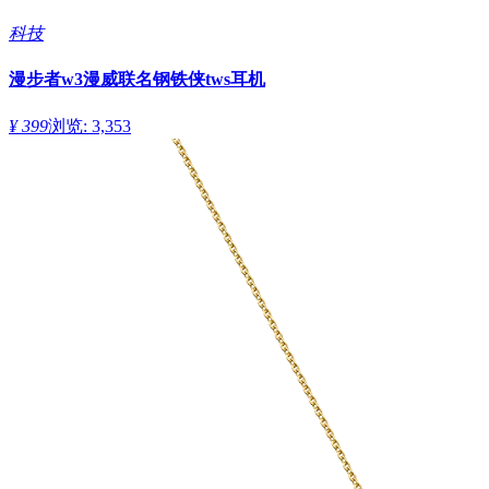
科技
漫步者w3漫威联名钢铁侠tws耳机
¥ 399
浏览: 3,353