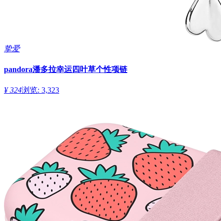
挚爱
pandora潘多拉幸运四叶草个性项链
¥ 324
浏览: 3,323