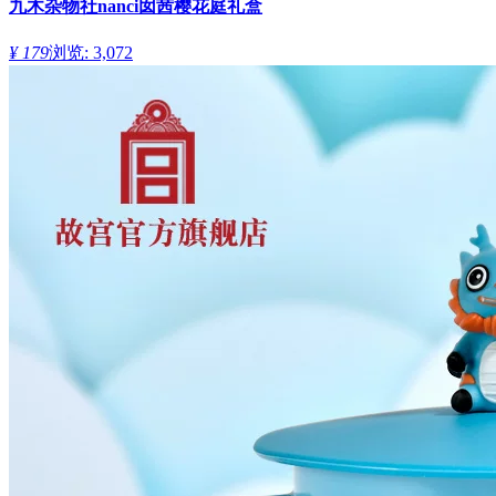
九木杂物社nanci囡茜樱花庭礼盒
¥ 179
浏览: 3,072