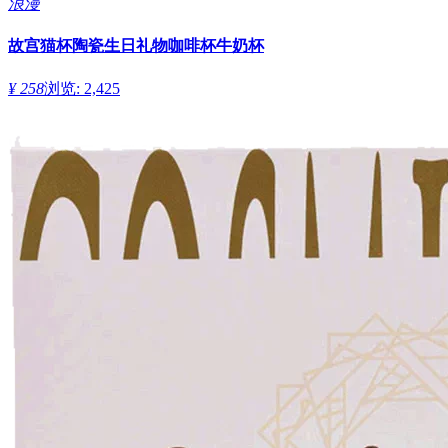
浪漫
故宫猫杯陶瓷生日礼物咖啡杯牛奶杯
¥ 258
浏览: 2,425