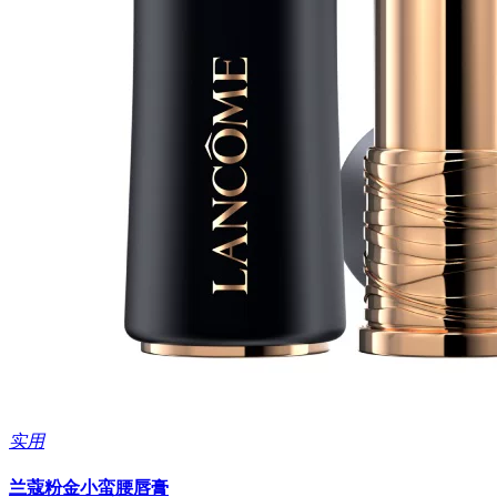
实用
兰蔻粉金小蛮腰唇膏