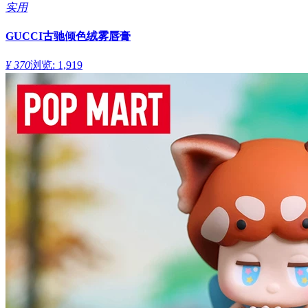
实用
GUCCI古驰倾色绒雾唇膏
¥ 370
浏览: 1,919