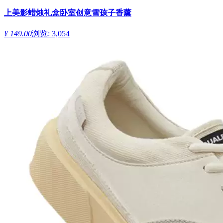
上美影蜡烛礼盒卧室创意雪孩子香薰
¥ 149.00
浏览: 3,054