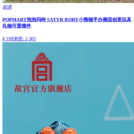
创意
POPMART泡泡玛特 SATYR RORY小熊猫手办潮流创意玩具
礼物可爱摆件
¥ 199
浏览: 2,305