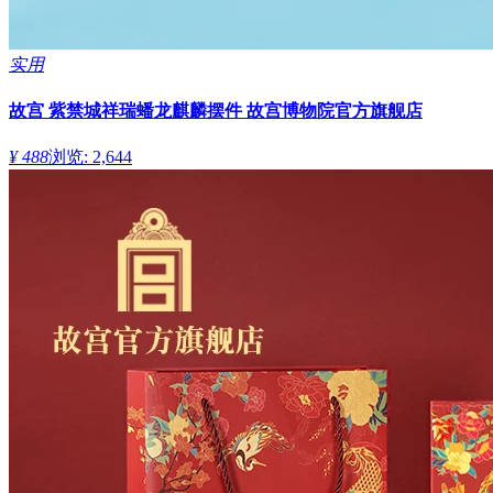
实用
故宫 紫禁城祥瑞蟠龙麒麟摆件 故宫博物院官方旗舰店
¥ 488
浏览: 2,644