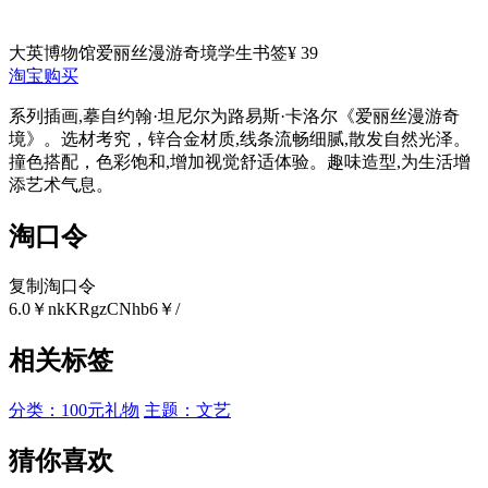
大英博物馆爱丽丝漫游奇境学生书签
¥ 39
淘宝购买
系列插画,摹自约翰·坦尼尔为路易斯·卡洛尔《爱丽丝漫游奇
境》。选材考究，锌合金材质,线条流畅细腻,散发自然光泽。
撞色搭配，色彩饱和,增加视觉舒适体验。趣味造型,为生活增
添艺术气息。
淘口令
复制淘口令
6.0￥nkKRgzCNhb6￥/
相关标签
分类：100元礼物
主题：文艺
猜你喜欢