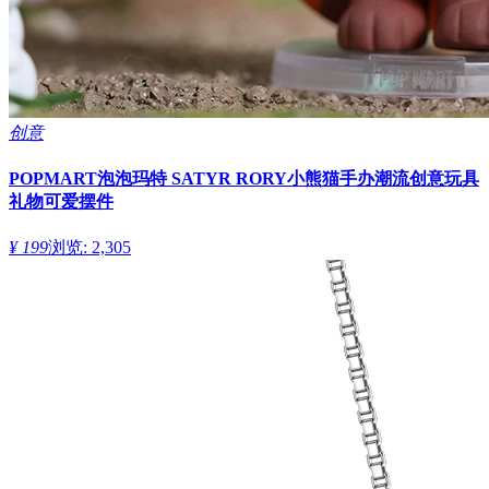
创意
POPMART泡泡玛特 SATYR RORY小熊猫手办潮流创意玩具
礼物可爱摆件
¥ 199
浏览: 2,305