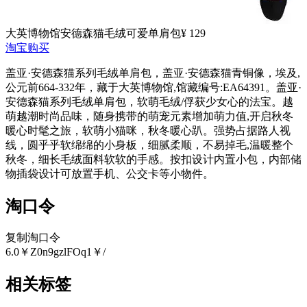
大英博物馆安德森猫毛绒可爱单肩包
¥ 129
淘宝购买
盖亚·安德森猫系列毛绒单肩包，盖亚·安德森猫青铜像，埃及,
公元前664-332年，藏于大英博物馆,馆藏编号:EA64391。盖亚·
安德森猫系列毛绒单肩包，软萌毛绒/俘获少女心的法宝。越
萌越潮时尚品味，随身携带的萌宠元素增加萌力值,开启秋冬
暖心时髦之旅，软萌小猫咪，秋冬暖心趴。强势占据路人视
线，圆乎乎软绵绵的小身板，细腻柔顺，不易掉毛,温暖整个
秋冬，细长毛绒面料软软的手感。按扣设计内置小包，内部储
物插袋设计可放置手机、公交卡等小物件。
淘口令
复制淘口令
6.0￥Z0n9gzlFOq1￥/
相关标签