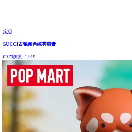
实用
GUCCI古驰倾色绒雾唇膏
¥ 370
浏览: 1,919