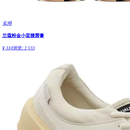
实用
兰蔻粉金小蛮腰唇膏
¥ 310
浏览: 2,133