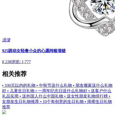
浪漫
925跳动女轻奢小众的心愿纯银项链
¥ 238
浏览: 1,777
相关推荐
• 100元以内的礼物
• 中秋节送什么礼物
• 朋友搬家送什么礼物
好
• 儿童生日礼物
• 一周年纪念日送什么礼物好
• 送客户什么
礼品实用
• 送外国人什么中国礼物
• 送女性朋友礼物排行榜
•
女朋友生日礼物推荐
• 10个有创意的生日礼物
• 闺蜜生日礼物
推荐