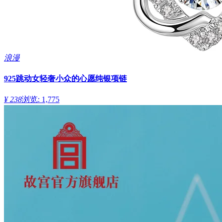
浪漫
925跳动女轻奢小众的心愿纯银项链
¥ 238
浏览: 1,775