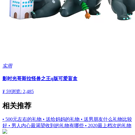
实用
影时光哥斯拉怪兽之王q版可爱盲盒
¥ 59
浏览: 2,485
相关推荐
• 500元左右的礼物
• 送给妈妈的礼物
• 送男朋友什么礼物比较
好
• 男人内心最渴望收到的礼物有哪些
• 2020最上档次的礼物