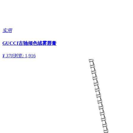
实用
GUCCI古驰倾色绒雾唇膏
¥ 370
浏览: 1,916