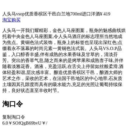
人头马vsop优质香槟区干邑白兰地700ml进口洋酒
¥ 419
淘宝购买
人头马一开我们耀精彩，金色人马座图案，瓶身的魅感曲线烘
托着中央金色人马座图案,令人头马酒庄的标志理所当然地成
为焦点。黄铜色法式装饰，瓶身上的标签也呈现出深红色;点
缀着永不落幕的时尚元素一黄铜色法式装。人头马VS.O.P品
鉴，入口醇香丰盛,伴有成熟的水果香味及甘草的，清淡芬
芳。突出的香草气息,随之而来的是烤苹果和成熟杳子味,并伴
随着淡雅花香。酒液，充盈活跃,在舌尖上停留如丝般柔滑,酒
体轻盈和谐,层次感丰富。酿造优质香槟区千邑，酿酒大师的
艺术之作，采收的艺术，在法国干邑地区的中心地带,石灰质
土壤因其孔隙度而具有的吸水能力,充足的光照让葡萄持续保
持，良好状态直至丰收时节。
淘口令
复制淘口令
6.0￥SOfQgB69bvU￥/