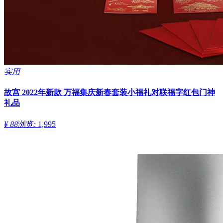
实用
故宫 2022年新款 万福集庆新春套装小福礼对联福字红包门神
礼品
¥ 88
浏览: 1,995