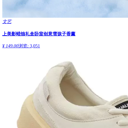
文艺
上美影蜡烛礼盒卧室创意雪孩子香薰
¥ 149.00
浏览: 3,051