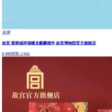
实用
故宫 紫禁城祥瑞蟠龙麒麟摆件 故宫博物院官方旗舰店
¥ 488
浏览: 2,641