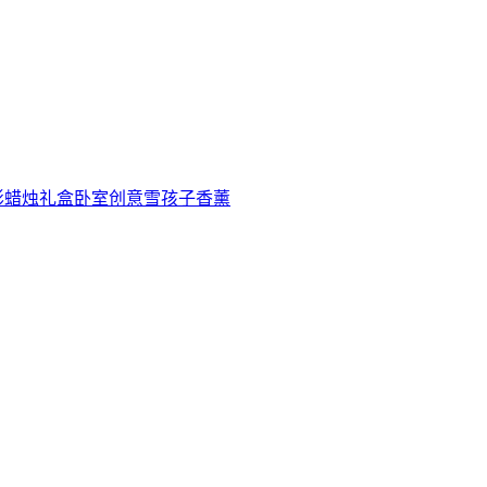
影蜡烛礼盒卧室创意雪孩子香薰