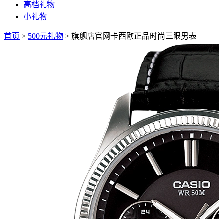
高档礼物
小礼物
首页
>
500元礼物
>
旗舰店官网卡西欧正品时尚三眼男表