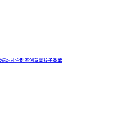
影蜡烛礼盒卧室创意雪孩子香薰