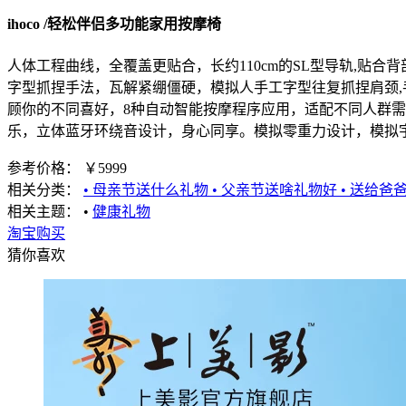
ihoco /轻松伴侣多功能家用按摩椅
人体工程曲线，全覆盖更贴合，长约110cm的SL型导轨,贴
字型抓捏手法，瓦解紧绷僵硬，模拟人手工字型往复抓捏肩颈,
顾你的不同喜好，8种自动智能按摩程序应用，适配不同人群需
乐，立体蓝牙环绕音设计，身心同享。模拟零重力设计，模拟宇
-
参考价格：
￥5999
相关分类：
• 母亲节送什么礼物
• 父亲节送啥礼物好
• 送给爸
相关主题：
•
健康礼物
淘宝购买
猜你喜欢