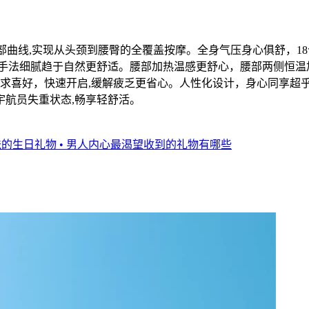
合背部曲线,实现从头颈到腰臀的全覆盖按摩。全身气压身心俱舒，
手法细腻趋于自然更舒适。腰部加热温感更舒心，腰部两侧恒温加
求喜好，快速开启,缓解疲乏更省心。人性化设计，身心同享超
航员失重状态,畅享轻舒活。
爸的生日礼物
• 男人内心最渴望收到的礼物有哪些