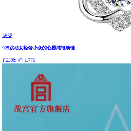
浪漫
925跳动女轻奢小众的心愿纯银项链
¥ 238
浏览: 1,776