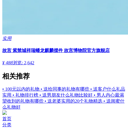
实用
故宫 紫禁城祥瑞蟠龙麒麟摆件 故宫博物院官方旗舰店
¥ 488
浏览: 2,642
相关推荐
• 100元以内的礼物
• 送给同事的礼物有哪些
• 送客户什么礼品
实用
• 礼物排行榜
• 送男朋友什么礼物比较好
• 男人内心最渴
望收到的礼物有哪些
• 送老婆实用的20个礼物精选
• 送闺蜜什
么礼物好
首页
分类