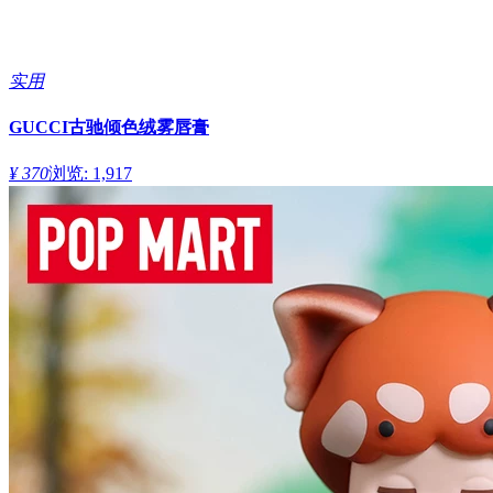
实用
GUCCI古驰倾色绒雾唇膏
¥ 370
浏览: 1,917