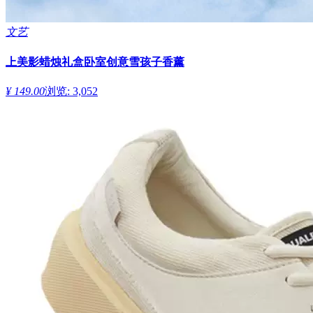
文艺
上美影蜡烛礼盒卧室创意雪孩子香薰
¥ 149.00
浏览: 3,052